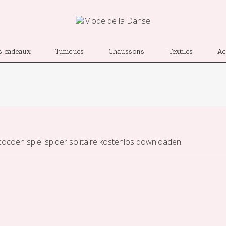
s cadeaux
Tuniques
Chaussons
Textiles
Ac
cocoen
spiel spider solitaire kostenlos downloaden