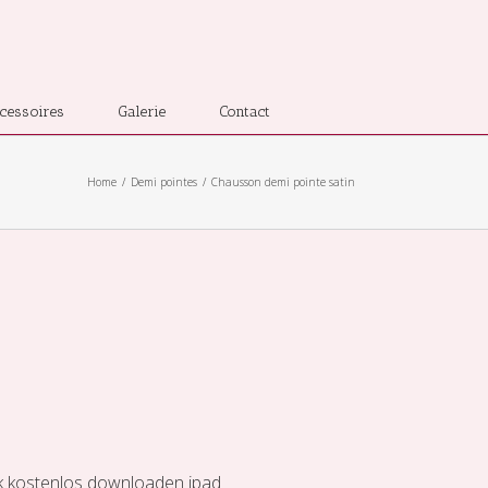
cessoires
Galerie
Contact
Home
Demi pointes
Chausson demi pointe satin
k kostenlos downloaden ipad