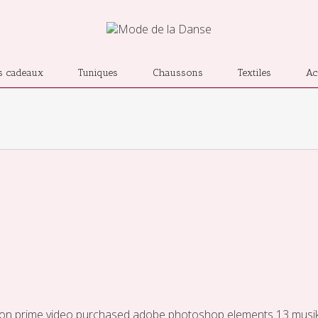
s cadeaux
Tuniques
Chaussons
Textiles
Ac
n prime video purchased
adobe photoshop elements 13
musi